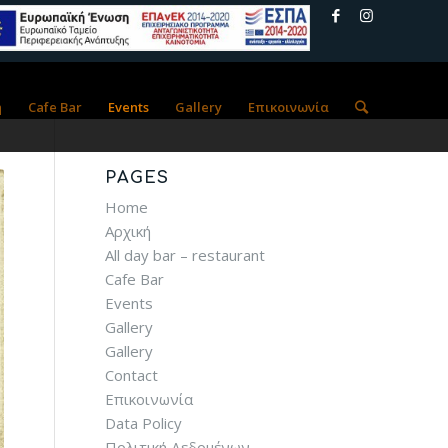
ή
Cafe Bar
Events
Gallery
Επικοινωνία
PAGES
Home
Αρχική
All day bar – restaurant
Cafe Bar
Events
Gallery
Gallery
Contact
Επικοινωνία
Data Policy
Πολιτική Δεδομένων